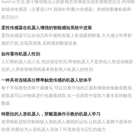
SensLoc方法,基于移动电话上的多模态传感器实现长期视觉定位,利用附
加移动传感器（主要是GPS,指南针和重力传感器）来辅助图像检索和
姿态估计
柔性传感器在机器人增强的智能感知系统中进展
柔性传感器可以在动态和不规则表面上形成紧密附着,大大减少外界刺
激的干扰,实现高保真,高精度的数据采集
如何看待机器人性别
人们将机器人拟人化,包括假定性别,即使机器人不是类似人类或动物形
态的,人类依靠物理线索来投射类人机器人的性别
一种具有连续高分辨率触觉传感的机器人软体手
每个手指都包含两个摄像头,可以沿着手指的正面和侧面收集触觉数据,
抓取器可以对物体进行包裹着抓取,在一次抓取中提取大量丰富的触觉
数据
特斯拉的人形机器人，穿戴遥操作示教的机器人学习
使用电机扭矩控制操纵人形机器人腿部的运动,让机器人落脚力度保持
轻缓;特斯拉为人形机器人添加了环境发现与记忆的能力