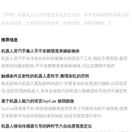
【声明：转载此文出于传递更多信息之目的，并不意味着赞同其观点或
证实其描述，文章内容仅供参考，如有侵权，请联系删除。】
推荐信息
机器人灵巧手像人手不依赖视觉来操纵物体
机器人灵巧手在没有任何外部摄像头的情况下工作,因此不受照明,遮挡
或类似问题的影响,手不依赖视觉来操纵物体,可以在黑暗中操作
触感条件反射性的机器人柔性手,整理杂乱的空间
将反射纳入机器人规划架构的设计,对更复杂的反射进行编程,以实现灵
活,适应性强的机器人,具有反射能力的机器人能够适应并应对不确定性
基于机器人能力的语言SayCan 做我能做
SayCan使用基于RL的价值函数来提供世界上可能存在的个体技能,使用
文本标签作为这些技能的潜在响应,由语言模型进行评分
机器人移动传感器引导的跨时节六自由度视觉定位