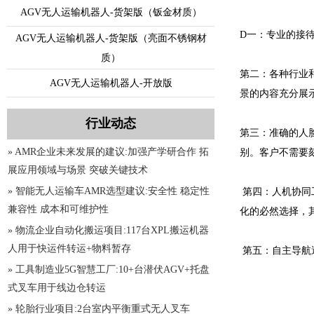
AGV无人运输机器人-货架版（钣金材质）
D一：专业的接
AGV无人运输机器人-货架版（亮面不锈钢材
质）
第二：各种行业
AGV无人运输机器人-开放版
景的内容充分展
行业动态
第三：准确的人
» AMR企业未来发展的建议:加强产学研合作 拓
别。客户不需要
展应用领域与场景 突破关键技术
» 智能无人运输车AMR选型建议:安全性 稳定性
第四：人机协同
兼容性 成本和可维护性
化的必然选择，
» 物流企业自动化搬运项目:117台XPL搬运机器
人用于快运件转运+物料暂存
第五：自主导航避
» 工具制造业5G智慧工厂:10+台潜伏AGV+托盘
式叉车用于线边仓转运
» 轮胎行业项目:2台室内平衡重式无人叉车