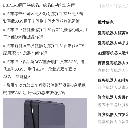
LXP15-B用于半成品、成品自动化出入库
【声明：转载此
» 汽车零部件园区无人化物流项目:室外无人驾
驶重载AGV用于车间到车间之间的物流运输
推荐信息
» 汽车行业智能搬运项目:30台XPL搬运机器人用
迎宾机器人距离
于产线送料和成品转运
迎宾机器人将是
» 汽车新能源产线智慧物流项目-31台潜伏AGV
应用环汽车总装车间转运
AI迎宾机器人数
» 汽车行业多品类AGV整合项目:叉车AGV、潜
商用迎宾机器人
伏牵引AGV、举升AGV、承载式双车联动
商用迎宾机器人
AGV、功能型A
服务机器人AI体
» 乘用车动力总成车间零部件集配项目-9台承载
迎宾机器人从事酒
辊道式AMR,用于动力总成线边供给
迎宾机器人发展
过去十年是服务
迎宾机器人在罗
迎宾机器人在罗