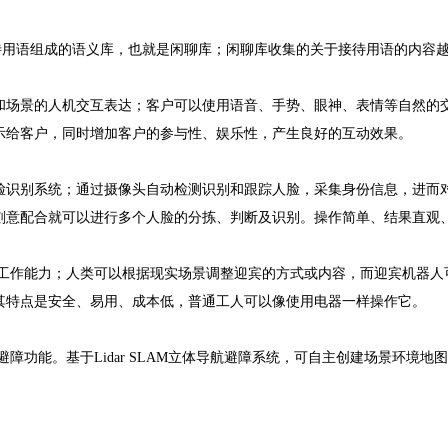
待用语组成的语义库，也就是闲聊库；闲聊库收集的关于接待用语的内容
和场景的人机交互表达；客户可以使用语音、手势、眼神、表情等自然的
示给客户，同时增加客户的参与性、娱乐性，产生良好的互动效果。
脸识别系统；通过摄像头自动检测识别和跟踪人脸，采集身份信息，进而
刻意配合就可以进行多个人脸的分拣、判断及识别。操作简单、结果直观
工作能力；人类可以根据现实场景调整迎宾的方式或内容，而迎宾机器人
其特点是安全、易用、成本低，普通工人可以像使用电器一样操作它。
障功能。基于Lidar SLAM立体导航避障系统，可自主创建场景环境