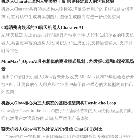
机器人Charater虚构人物类型丰富 供更接近真人的沟通体验
机器人Charater共有68类虚构人物标签,满足多元用户的多样话题交谈需
求;可在对话中生成与识别图片,图像生成能力有进一步优化空间
C端消费者娱乐的AI聊天机器人Charater.AI
AI聊天机器人Charater自行创建具有特定个性,人设和知识储备的聊天机
器人,具备更丰富的虚构人物,可识别和生成图片,支持语音输入 ,支持群
聊等特色
MiniMax与OpenAI具有相似的商业模式规划，均发掘C端和B端变现场
景
推出了C端聊天机器人Glow暂未开放收费;MiniMax从2023年起会逐步开
放API，让更多的个人用户和企业用户基于多种模态的大模型构建自己
的应用
机器人Glow核心为三大模态的基础模型架构User-in-the-Loop
Glow基于“User-in-the-Loop”进行产品输出结果的人为优化,模型将由此
强化对用户对话喜好的认知,从而优化产品体验
聊天机器人Glow与其他社交APP(微信 ChatGPT)对比
，Glow或在一定程度上更好地解决用户情感陪伴以及奇幻情景联想的