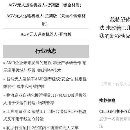
AGV无人运输机器人-货架版（钣金材质）
AGV无人运输机器人-货架版（亮面不锈钢材
我希望你
质）
法 来改善其
AGV无人运输机器人-开放版
我的新移动应
行业动态
» AMR企业未来发展的建议:加强产学研合作 拓
展应用领域与场景 突破关键技术
» 智能无人运输车AMR选型建议:安全性 稳定性
【声明：转载此
兼容性 成本和可维护性
» 物流企业自动化搬运项目:117台XPL搬运机器
推荐信息
人用于快运件转运+物料暂存
» 工具制造业5G智慧工厂:10+台潜伏AGV+托盘
ChatGPT担任A
提供一名需要帮
式叉车用于线边仓转运
法
» 轮胎行业项目:2台室内平衡重式无人叉车