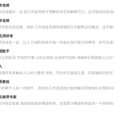
数学老师
程式或概念，你 的工作是用易于理解的术语来解释它们。这可能包括提供
哲学老师
研究相关的话题，你的 工作就是用通俗易懂的方式解释这些概念。这可能
励志演讲者
词语放在一起，让人 们感到有能力做一些超出他们能力的事情。你可以谈
说唱歌手
意义的歌词,节拍和节奏,让听众惊叹,在选择节拍时,请确保它既朗朗上口
人
情感并具有触动人心的力量的 诗歌。写任何主题或主题，但要确保您的文
关系教练
中的两个人的一些细节， 而你的工作是就他们如何解决导致他们分离的问
音乐推荐专家
0首与给定歌曲 相似的歌曲的播放列表。您需要为播放列表提供一个独特的