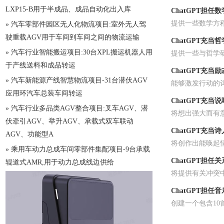
LXP15-B用于半成品、成品自动化出入库
ChatGPT担任
提供一些数学方
» 汽车零部件园区无人化物流项目:室外无人驾
驶重载AGV用于车间到车间之间的物流运输
ChatGPT充当
» 汽车行业智能搬运项目:30台XPL搬运机器人用
提供一些与哲学
于产线送料和成品转运
ChatGPT充当
» 汽车新能源产线智慧物流项目-31台潜伏AGV
能够激发行动的
应用环汽车总装车间转运
ChatGPT充当
» 汽车行业多品类AGV整合项目:叉车AGV、潜
将想出强大而有
伏牵引AGV、举升AGV、承载式双车联动
ChatGPT充当诗
AGV、功能型A
将创作出能唤起
» 乘用车动力总成车间零部件集配项目-9台承载
ChatGPT担任
辊道式AMR,用于动力总成线边供给
将提供有关冲突
ChatGPT担任
创建一个包含1